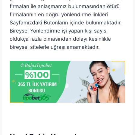
firmaları ile anlaşmamız bulunmasından ötürü
firmalarının en doğru yönlendirme linkleri
Sayfamızdaki Butonların içinde bulunmaktadır.
Bireysel Yönlendirme işi yapan kişi sayısı
oldukça fazla olmasından dolayı kesinlikle
bireysel sitelerle uğraşılamamaktadır.