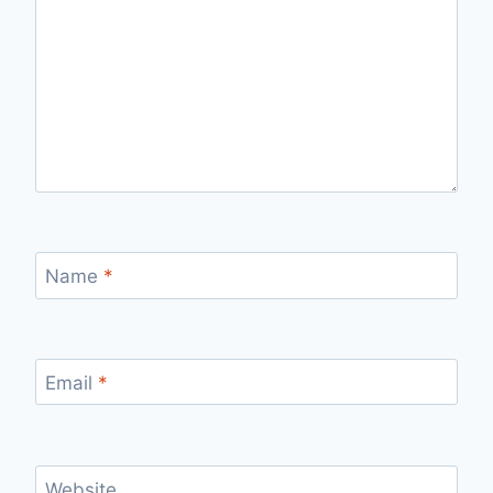
Name
*
Email
*
Website