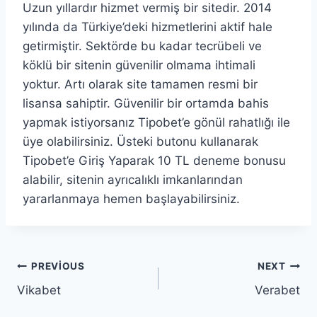
Uzun yıllardır hizmet vermiş bir sitedir. 2014
yılında da Türkiye’deki hizmetlerini aktif hale
getirmiştir. Sektörde bu kadar tecrübeli ve
köklü bir sitenin güvenilir olmama ihtimali
yoktur. Artı olarak site tamamen resmi bir
lisansa sahiptir. Güvenilir bir ortamda bahis
yapmak istiyorsanız Tipobet’e gönül rahatlığı ile
üye olabilirsiniz. Üsteki butonu kullanarak
Tipobet’e Giriş Yaparak 10 TL deneme bonusu
alabilir, sitenin ayrıcalıklı imkanlarından
yararlanmaya hemen başlayabilirsiniz.
Yazı
PREVIOUS
NEXT
Vikabet
Verabet
gezinmesi