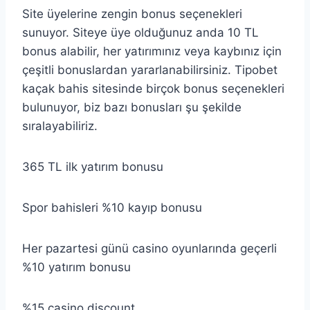
Site üyelerine zengin bonus seçenekleri
sunuyor. Siteye üye olduğunuz anda 10 TL
bonus alabilir, her yatırımınız veya kaybınız için
çeşitli bonuslardan yararlanabilirsiniz. Tipobet
kaçak bahis sitesinde birçok bonus seçenekleri
bulunuyor, biz bazı bonusları şu şekilde
sıralayabiliriz.
365 TL ilk yatırım bonusu
Spor bahisleri %10 kayıp bonusu
Her pazartesi günü casino oyunlarında geçerli
%10 yatırım bonusu
%15 casino discount