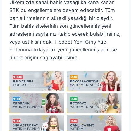
Ülkemizde sanal bahis yasağı kalkana kadar
BTK bu engellemelere devam edecektir. Tüm
bahis firmalarının sürekli yaşadığı bir olaydır.
Tüm bahis sitelerinin son güncellenmiş yeni
adreslerini sayfamızı takip ederek bulabilirsiniz,
veya üst kısımdaki Tipobet Yeni Giriş Yap
butonuna tıklayarak yeni güncellenmiş adrese
direkt erişim sağlayabilirsiniz.