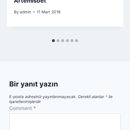
Artemisbet
By
admin
11 Mart 2018
Bir yanıt yazın
E-posta adresiniz yayınlanmayacak.
Gerekli alanlar
*
ile
işaretlenmişlerdir
Comment
*