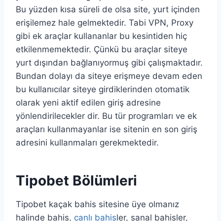
Bu yüzden kısa süreli de olsa site, yurt içinden
erişilemez hale gelmektedir. Tabi VPN, Proxy
gibi ek araçlar kullananlar bu kesintiden hiç
etkilenmemektedir. Çünkü bu araçlar siteye
yurt dışından bağlanıyormuş gibi çalışmaktadır.
Bundan dolayı da siteye erişmeye devam eden
bu kullanıcılar siteye girdiklerinden otomatik
olarak yeni aktif edilen giriş adresine
yönlendirilecekler dir. Bu tür programları ve ek
araçları kullanmayanlar ise sitenin en son giriş
adresini kullanmaları gerekmektedir.
Tipobet Bölümleri
Tipobet kaçak bahis sitesine üye olmanız
halinde bahis,
canlı bahis
ler, sanal bahisler,