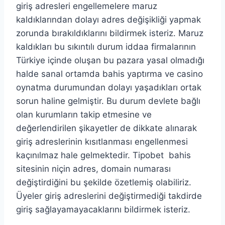
giriş adresleri engellemelere maruz
kaldıklarından dolayı adres değişikliği yapmak
zorunda bırakıldıklarını bildirmek isteriz. Maruz
kaldıkları bu sıkıntılı durum iddaa firmalarının
Türkiye içinde oluşan bu pazara yasal olmadığı
halde sanal ortamda bahis yaptırma ve casino
oynatma durumundan dolayı yaşadıkları ortak
sorun haline gelmiştir. Bu durum devlete bağlı
olan kurumların takip etmesine ve
değerlendirilen şikayetler de dikkate alınarak
giriş adreslerinin kısıtlanması engellenmesi
kaçınılmaz hale gelmektedir. Tipobet bahis
sitesinin niçin adres, domain numarası
değiştirdiğini bu şekilde özetlemiş olabiliriz.
Üyeler giriş adreslerini değiştirmediği takdirde
giriş sağlayamayacaklarını bildirmek isteriz.