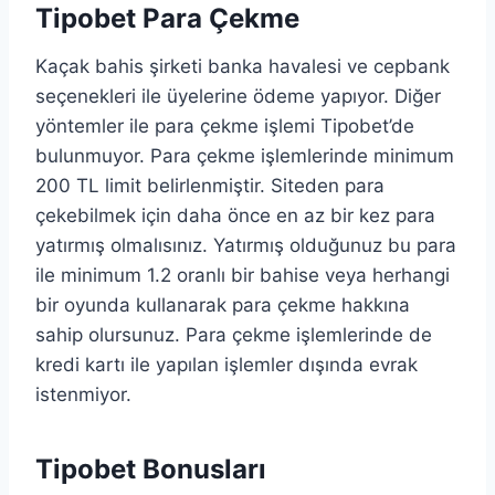
Tipobet Para Çekme
Kaçak bahis şirketi banka havalesi ve cepbank
seçenekleri ile üyelerine ödeme yapıyor. Diğer
yöntemler ile para çekme işlemi Tipobet’de
bulunmuyor. Para çekme işlemlerinde minimum
200 TL limit belirlenmiştir. Siteden para
çekebilmek için daha önce en az bir kez para
yatırmış olmalısınız. Yatırmış olduğunuz bu para
ile minimum 1.2 oranlı bir bahise veya herhangi
bir oyunda kullanarak para çekme hakkına
sahip olursunuz. Para çekme işlemlerinde de
kredi kartı ile yapılan işlemler dışında evrak
istenmiyor.
Tipobet Bonusları