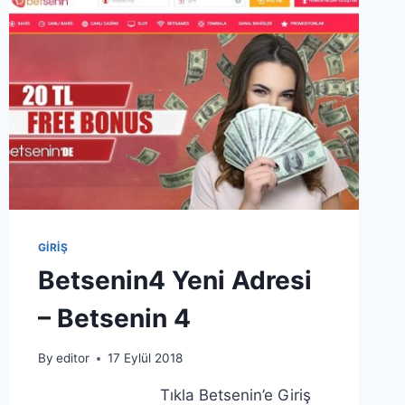
–
DUMANBET7
GIRIŞ
Betsenin4 Yeni Adresi
– Betsenin 4
By
editor
17 Eylül 2018
Tıkla Betsenin’e Giriş