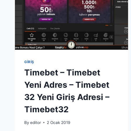
GIRIŞ
Timebet – Timebet
Yeni Adres – Timebet
32 Yeni Giriş Adresi –
Timebet32
By
editor
2 Ocak 2019