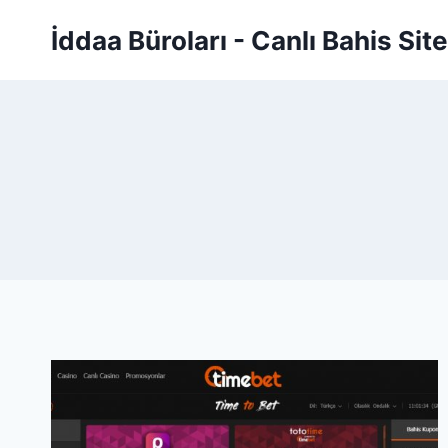
Skip
İddaa Büroları - Canlı Bahis Site
to
content