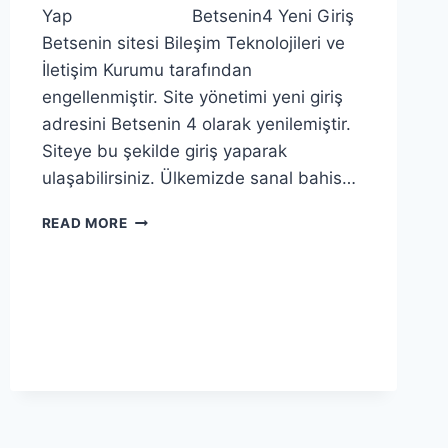
Yap Betsenin4 Yeni Giriş
Betsenin sitesi Bileşim Teknolojileri ve
İletişim Kurumu tarafından
engellenmiştir. Site yönetimi yeni giriş
adresini Betsenin 4 olarak yenilemiştir.
Siteye bu şekilde giriş yaparak
ulaşabilirsiniz. Ülkemizde sanal bahis…
BETSENIN4
READ MORE
YENI
ADRESI
–
BETSENIN
4