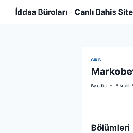
Skip
İddaa Büroları - Canlı Bahis Site
to
content
GIRIŞ
Markobe
By
editor
18 Aralık 
Bölümleri