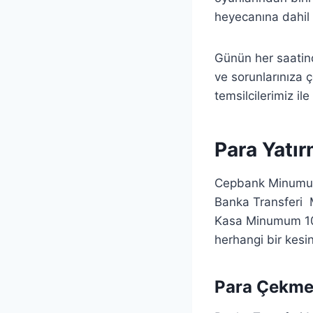
heyecanına dahil
Günün her saatind
ve sorunlarınıza
temsilcilerimiz il
Para Yatı
Cepbank
Banka Transf
Kasa Minumum 10
herhangi bir kesi
Para Çekme