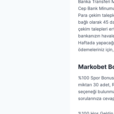
Banka Tran
Cep Bank Minumum 
Para çekim talepl
bağlı olarak 45 da
çekim talepleri e
bankanızın havale
Haftada yapacağın
ödemeleriniz için,
Markobet Bo
%100 Spor Bonusu
miktarı 30 adet,
seçeneği bulunmak
sorularınıza cevap
%100 Hoş Geldin 