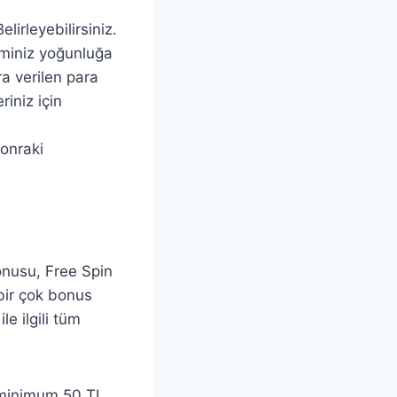
00TL dir.
rleyebilirsiniz.
eminiz yoğunluğa
ra verilen para
iniz için
sonraki
nusu, Free Spin
bir çok bonus
e ilgili tüm
 minimum 50 TL