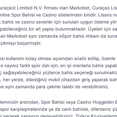
Curaçao) Limited N.V. firması olan Markobet, Curaçao Lis
online Spor Bahisi ve Casino sitelerinden biridir. Lisans 
k bahis ve casino severler için sunulan uygun ödeme yön
yapabileceğiniz bir alt yapısı bulunmaktadır. Üyeleri için 
an Markobet aynı zamanda eSpor bahis imkanı da sunar
 çıkmayı başarmıştır.
i kullanımı kolay olması açısından analiz edilip, özenle 
 sayısız farklı spor dalı için, en iyi oranlarla bahis yapa
 sağlayabileceğiniz yüzlerce bahis seçeneği sunulmakta
 her yerde, dilediğiniz mobil cihazdan giriş yaparak bahi
r ve aynı zamanda para çekme talebi de verebilirsiniz.
işleminizin ardından, Spor Bahisi veya Casino Hoşgeldin
 spor karşılaşmalarında ya da canlı bahiste, dilerseniz y
i seçerek şansınızı deneyebilirsiniz. Türkçe Krupiyerleri