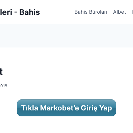
leri - Bahis
Bahis Büroları
Albet
t
2018
Tıkla Markobet’e Giriş Yap