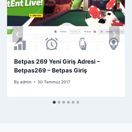
Betpas 269 Yeni Giriş Adresi –
Betpas269 – Betpas Giriş
By
admin
30 Temmuz 2017