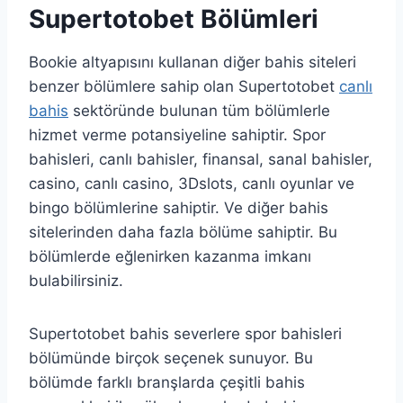
Supertotobet Bölümleri
Bookie altyapısını kullanan diğer bahis siteleri
benzer bölümlere sahip olan Supertotobet
canlı
bahis
sektöründe bulunan tüm bölümlerle
hizmet verme potansiyeline sahiptir. Spor
bahisleri, canlı bahisler, finansal, sanal bahisler,
casino, canlı casino, 3Dslots, canlı oyunlar ve
bingo bölümlerine sahiptir. Ve diğer bahis
sitelerinden daha fazla bölüme sahiptir. Bu
bölümlerde eğlenirken kazanma imkanı
bulabilirsiniz.
Supertotobet bahis severlere spor bahisleri
bölümünde birçok seçenek sunuyor. Bu
bölümde farklı branşlarda çeşitli bahis