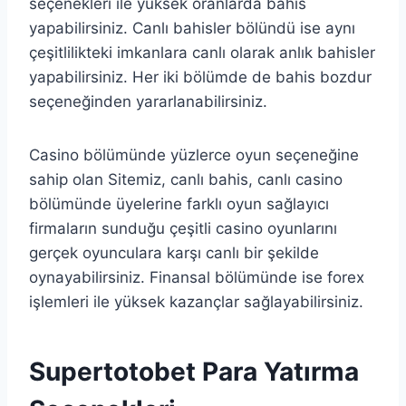
seçenekleri ile yüksek oranlarda bahis
yapabilirsiniz. Canlı bahisler bölündü ise aynı
çeşitlilikteki imkanlara canlı olarak anlık bahisler
yapabilirsiniz. Her iki bölümde de bahis bozdur
seçeneğinden yararlanabilirsiniz.
Casino bölümünde yüzlerce oyun seçeneğine
sahip olan Sitemiz, canlı bahis, canlı casino
bölümünde üyelerine farklı oyun sağlayıcı
firmaların sunduğu çeşitli casino oyunlarını
gerçek oyunculara karşı canlı bir şekilde
oynayabilirsiniz. Finansal bölümünde ise forex
işlemleri ile yüksek kazançlar sağlayabilirsiniz.
Supertotobet Para Yatırma