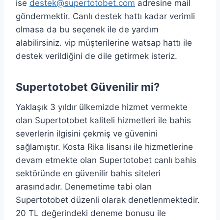
ise
destek@supertotobet.com
adresine mail
göndermektir. Canlı destek hattı kadar verimli
olmasa da bu seçenek ile de yardım
alabilirsiniz. vip müşterilerine watsap hattı ile
destek verildiğini de dile getirmek isteriz.
Supertotobet Güvenilir mi?
Yaklaşık 3 yıldır ülkemizde hizmet vermekte
olan Supertotobet kaliteli hizmetleri ile bahis
severlerin ilgisini çekmiş ve güvenini
sağlamıştır. Kosta Rika lisansı ile hizmetlerine
devam etmekte olan Supertotobet canlı bahis
sektöründe en güvenilir bahis siteleri
arasındadır. Denemetime tabi olan
Supertotobet düzenli olarak denetlenmektedir.
20 TL değerindeki deneme bonusu ile