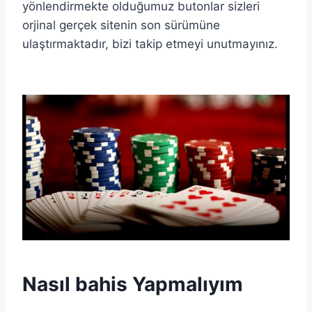
yönlendirmekte olduğumuz butonlar sizleri
orjinal gerçek sitenin son sürümüne
ulaştırmaktadır, bizi takip etmeyi unutmayınız.
Nasıl bahis Yapmalıyım