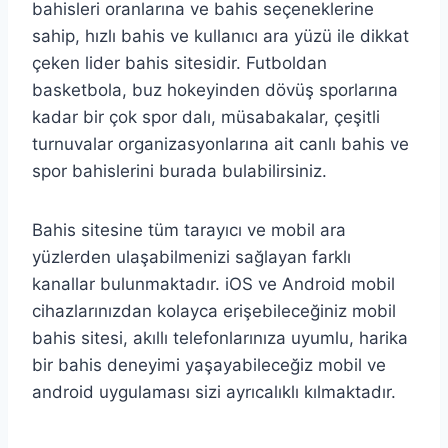
bahisleri oranlarına ve bahis seçeneklerine
sahip, hızlı bahis ve kullanıcı ara yüzü ile dikkat
çeken lider bahis sitesidir. Futboldan
basketbola, buz hokeyinden dövüş sporlarına
kadar bir çok spor dalı, müsabakalar, çeşitli
turnuvalar organizasyonlarına ait canlı bahis ve
spor bahislerini burada bulabilirsiniz.
Bahis sitesine tüm tarayıcı ve mobil ara
yüzlerden ulaşabilmenizi sağlayan farklı
kanallar bulunmaktadır. iOS ve Android mobil
cihazlarınızdan kolayca erişebileceğiniz mobil
bahis sitesi, akıllı telefonlarınıza uyumlu, harika
bir bahis deneyimi yaşayabileceğiz mobil ve
android uygulaması sizi ayrıcalıklı kılmaktadır.