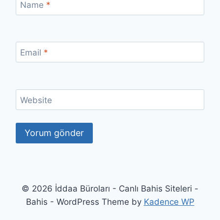
Name
*
Email
*
Website
© 2026 İddaa Büroları - Canlı Bahis Siteleri -
Bahis - WordPress Theme by
Kadence WP