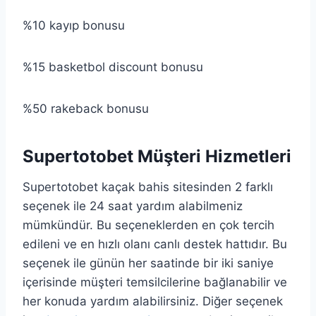
%10 kayıp bonusu
%15 basketbol discount bonusu
%50 rakeback bonusu
Supertotobet Müşteri Hizmetleri
Supertotobet kaçak bahis sitesinden 2 farklı
seçenek ile 24 saat yardım alabilmeniz
mümkündür. Bu seçeneklerden en çok tercih
edileni ve en hızlı olanı canlı destek hattıdır. Bu
seçenek ile günün her saatinde bir iki saniye
içerisinde müşteri temsilcilerine bağlanabilir ve
her konuda yardım alabilirsiniz. Diğer seçenek