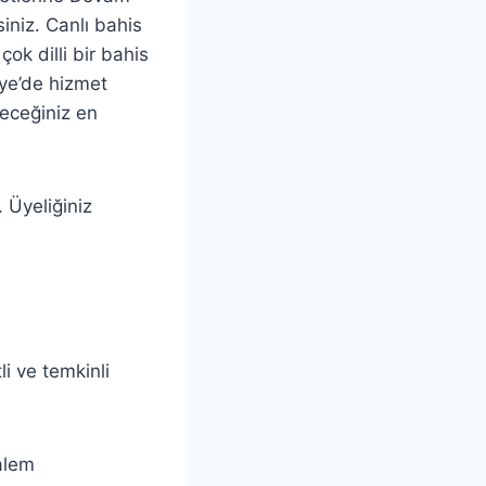
iniz. Canlı bahis
ok dilli bir bahis
kiye’de hizmet
leceğiniz en
 Üyeliğiniz
i ve temkinli
alem