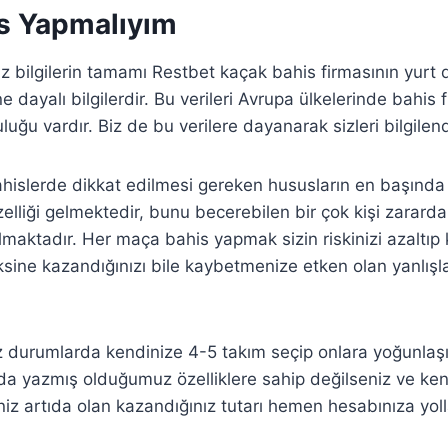
is Yapmalıyım
bilgilerin tamamı Restbet kaçak bahis firmasının yurt 
ne dayalı bilgilerdir. Bu verileri Avrupa ülkelerinde bahis f
uğu vardır. Biz de bu verilere dayanarak sizleri bilgilend
ahislerde dikkat edilmesi gereken hususların en başında
elliği gelmektedir, bunu becerebilen bir çok kişi zarard
lmaktadır. Her maça bahis yapmak sizin riskinizi azaltı
sine kazandığınızı bile kaybetmenize etken olan yanlışl
z durumlarda kendinize 4-5 takım seçip onlara yoğunlaş
ıda yazmış olduğumuz özelliklere sahip değilseniz ve ken
niz artıda olan kazandığınız tutarı hemen hesabınıza yoll