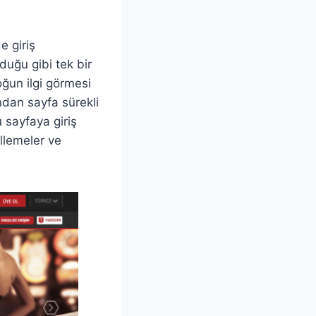
e giriş
uğu gibi tek bir
ğun ilgi görmesi
ndan sayfa sürekli
u sayfaya giriş
llemeler ve