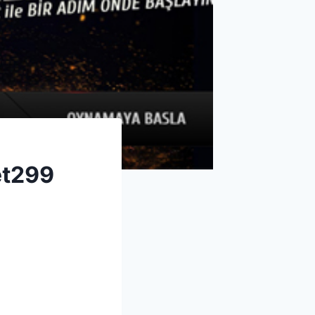
et299