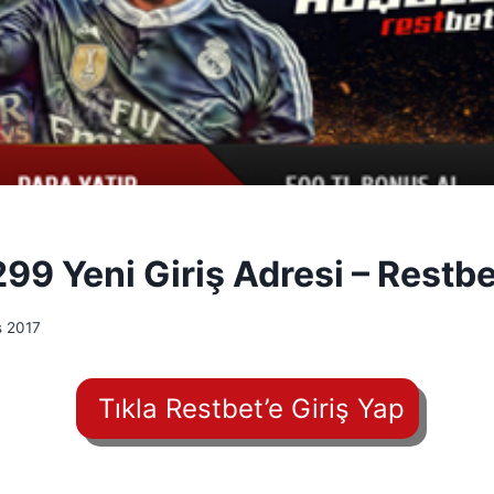
299 Yeni Giriş Adresi – Restb
s 2017
Tıkla Restbet’e Giriş Yap