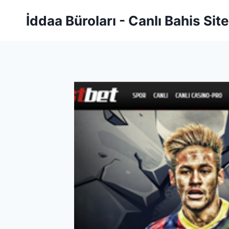
Skip
İddaa Büroları - Canlı Bahis Site
to
content