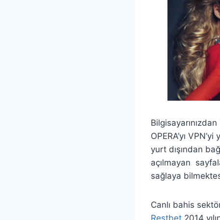
Bilgisayarınızdan 
OPERA’yı VPN’yi y
yurt dışından bağ
açılmayan sayfala
sağlaya bilmektesi
Canlı bahis sektö
Restbet
2014 yılı