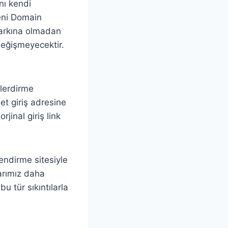
ını kendi
eni Domain
 farkına olmadan
 değişmeyecektir.
nlerdirme
t giriş adresine
rjinal giriş link
lendirme sitesiyle
arımız daha
u tür sıkıntılarla