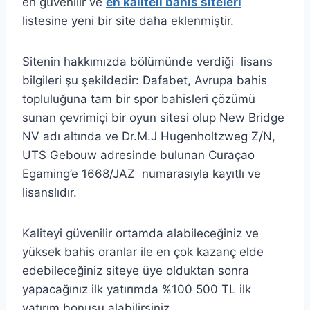
en güvenilir ve
en kaliteli bahis siteleri
listesine yeni bir site daha eklenmiştir.
Sitenin hakkımızda bölümünde verdiği lisans
bilgileri şu şekildedir: Dafabet, Avrupa bahis
topluluğuna tam bir spor bahisleri çözümü
sunan çevrimiçi bir oyun sitesi olup New Bridge
NV adı altında ve Dr.M.J Hugenholtzweg Z/N,
UTS Gebouw adresinde bulunan Curaçao
Egaming’e 1668/JAZ numarasıyla kayıtlı ve
lisanslıdır.
Kaliteyi güvenilir ortamda alabileceğiniz ve
yüksek bahis oranlar ile en çok kazanç elde
edebileceğiniz siteye üye olduktan sonra
yapacağınız ilk yatırımda %100 500 TL ilk
yatırım bonusu alabilirsiniz.