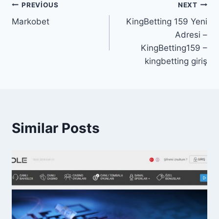
Yazı
PREVIOUS
NEXT
Markobet
KingBetting 159 Yeni
gezinmesi
Adresi –
KingBetting159 –
kingbetting giriş
Similar Posts