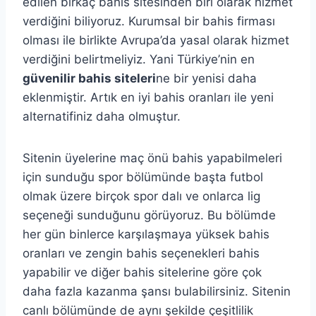
edilen birkaç bahis sitesinden biri olarak hizmet
verdiğini biliyoruz. Kurumsal bir bahis firması
olması ile birlikte Avrupa’da yasal olarak hizmet
verdiğini belirtmeliyiz. Yani Türkiye’nin en
güvenilir bahis siteleri
ne bir yenisi daha
eklenmiştir. Artık en iyi bahis oranları ile yeni
alternatifiniz daha olmuştur.
Sitenin üyelerine maç önü bahis yapabilmeleri
için sunduğu spor bölümünde başta futbol
olmak üzere birçok spor dalı ve onlarca lig
seçeneği sunduğunu görüyoruz. Bu bölümde
her gün binlerce karşılaşmaya yüksek bahis
oranları ve zengin bahis seçenekleri bahis
yapabilir ve diğer bahis sitelerine göre çok
daha fazla kazanma şansı bulabilirsiniz. Sitenin
canlı bölümünde de aynı şekilde çeşitlilik