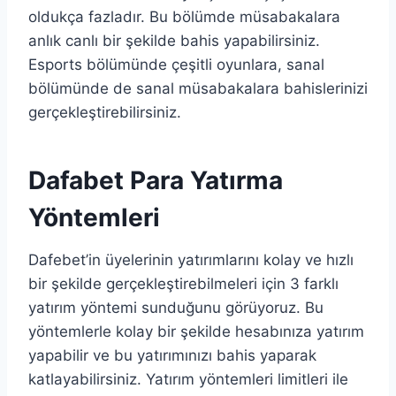
oldukça fazladır. Bu bölümde müsabakalara
anlık canlı bir şekilde bahis yapabilirsiniz.
Esports bölümünde çeşitli oyunlara, sanal
bölümünde de sanal müsabakalara bahislerinizi
gerçekleştirebilirsiniz.
Dafabet Para Yatırma
Yöntemleri
Dafebet’in üyelerinin yatırımlarını kolay ve hızlı
bir şekilde gerçekleştirebilmeleri için 3 farklı
yatırım yöntemi sunduğunu görüyoruz. Bu
yöntemlerle kolay bir şekilde hesabınıza yatırım
yapabilir ve bu yatırımınızı bahis yaparak
katlayabilirsiniz. Yatırım yöntemleri limitleri ile