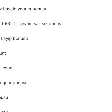
z havale yatırım bonusu
e 1000 TL çevrim şartsız bonus
i kayıp bonusu
unt
iscount
ı getir bonusu
nusu