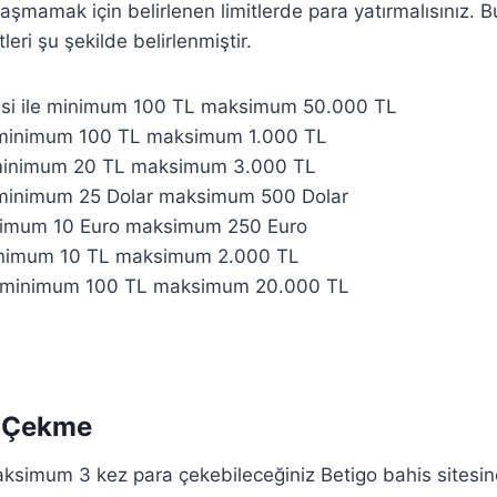
ılaşmamak için belirlenen limitlerde para yatırmalısınız. 
leri şu şekilde belirlenmiştir.
esi ile minimum 100 TL maksimum 50.000 TL
 minimum 100 TL maksimum 1.000 TL
 minimum 20 TL maksimum 3.000 TL
 minimum 25 Dolar maksimum 500 Dolar
inimum 10 Euro maksimum 250 Euro
minimum 10 TL maksimum 2.000 TL
e minimum 100 TL maksimum 20.000 TL
a Çekme
ksimum 3 kez para çekebileceğiniz Betigo bahis sitesin