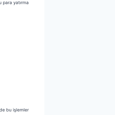
Bu para yatırma
de bu işlemler