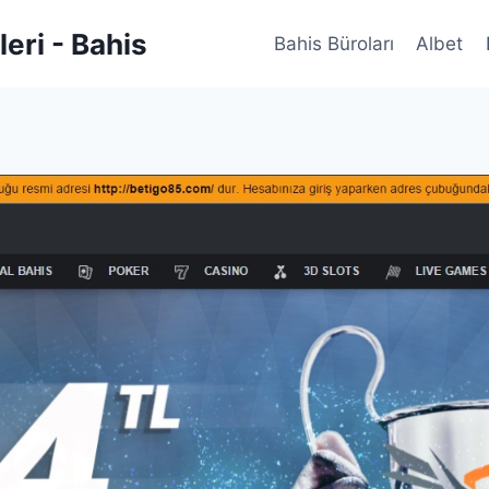
leri - Bahis
Bahis Büroları
Albet