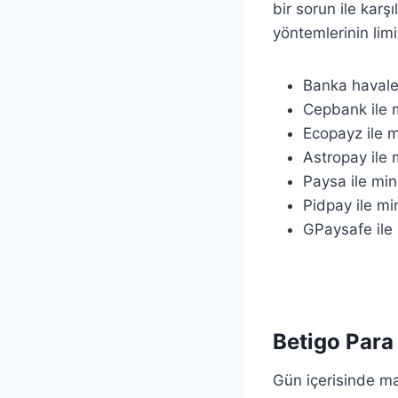
bir sorun ile karş
yöntemlerinin limit
Banka haval
Cepbank ile
Ecopayz ile
Astropay ile
Paysa ile m
Pidpay ile 
GPaysafe il
Betigo Par
Gün içerisinde ma