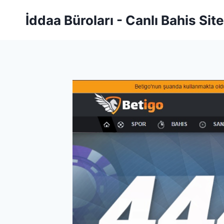
Skip
İddaa Büroları - Canlı Bahis Site
to
content