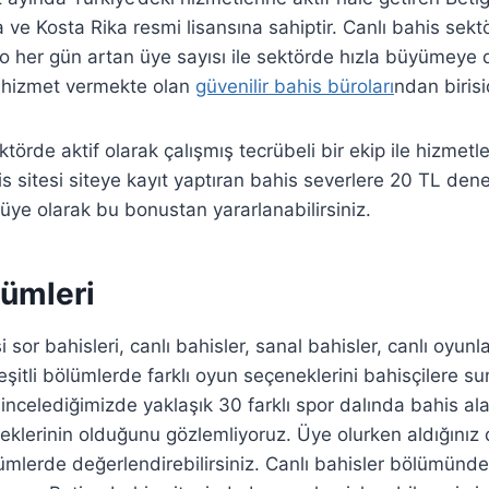
 ve Kosta Rika resmi lisansına sahiptir. Canlı bahis sek
igo her gün artan üye sayısı ile sektörde hızla büyümeye
e hizmet vermekte olan
güvenilir bahis büroları
ndan birisi
ktörde aktif olarak çalışmış tecrübeli bir ekip ile hizme
s sitesi siteye kayıt yaptıran bahis severlere 20 TL d
 üye olarak bu bonustan yararlanabilirsiniz.
lümleri
i sor bahisleri, canlı bahisler, sanal bahisler, canlı oyunl
eşitli bölümlerde farklı oyun seçeneklerini bahisçilere s
 incelediğimizde yaklaşık 30 farklı spor dalında bahis al
neklerinin olduğunu gözlemliyoruz. Üye olurken aldığını
lerde değerlendirebilirsiniz. Canlı bahisler bölümünde