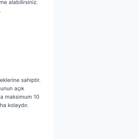
e alabilirsiniz.
.
klerine sahiptir.
bunun açık
u da maksimum 10
ha kolaydır.