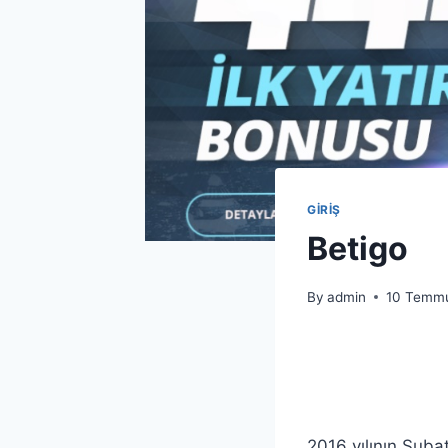
GIRIŞ
Betigo
By
admin
10 Temm
2016 yılının Şuba