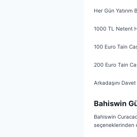
Her Gün Yatırım 
1000 TL Netent H
100 Euro Tain Cas
200 Euro Tain Ca
Arkadaşını Davet
Bahiswin Gü
Bahiswin Curacao 
seçeneklerinden do