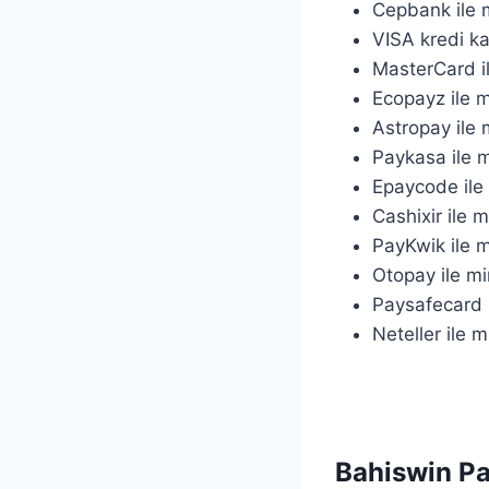
Cepbank ile
VISA kredi ka
MasterCard i
Ecopayz ile 
Astropay ile
Paykasa ile 
Epaycode il
Cashixir ile
PayKwik ile 
Otopay ile m
Paysafecard 
Neteller ile
Bahiswin P