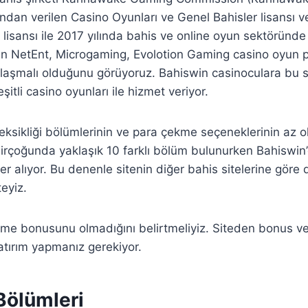
ndan verilen Casino Oyunları ve Genel Bahisler lisansı
lisansı ile 2017 yılında bahis ve online oyun sektöründ
nin NetEnt, Microgaming, Evolotion Gaming casino oyun 
 anlaşmalı olduğunu görüyoruz. Bahiswin casinoculara bu s
tli casino oyunları ile hizmet veriyor.
ksikliği bölümlerinin ve para çekme seçeneklerinin az olm
 birçoğunda yaklaşık 10 farklı bölüm bulunurken Bahiswi
r alıyor. Bu denenle sitenin diğer bahis sitelerine göre 
eyiz.
me bonusunu olmadığını belirtmeliyiz. Siteden bonus v
yatırım yapmanız gerekiyor.
Bölümleri