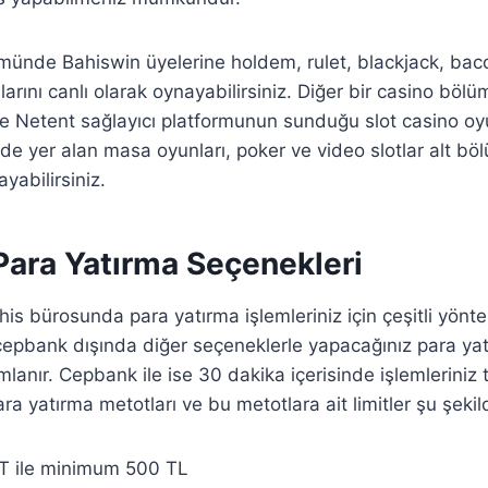
münde Bahiswin üyelerine holdem, rulet, blackjack, bac
arını canlı olarak oynayabilirsiniz. Diğer bir casino böl
e Netent sağlayıcı platformunun sunduğu slot casino oyu
tede yer alan masa oyunları, poker ve video slotlar alt b
yabilirsiniz.
Para Yatırma Seçenekleri
is bürosunda para yatırma işlemleriniz için çeşitli yöntem
cepbank dışında diğer seçeneklerle yapacağınız para yat
mlanır. Cepbank ile ise 30 dakika içerisinde işlemleriniz
ra yatırma metotları ve bu metotlara ait limitler şu şekil
T ile minimum 500 TL