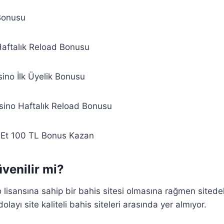
Bonusu
aftalık Reload Bonusu
ino İlk Üyelik Bonusu
sino Haftalık Reload Bonusu
 Et 100 TL Bonus Kazan
venilir mi?
lisansına sahip bir bahis sitesi olmasına rağmen sitede
layı site kaliteli bahis siteleri arasında yer almıyor.