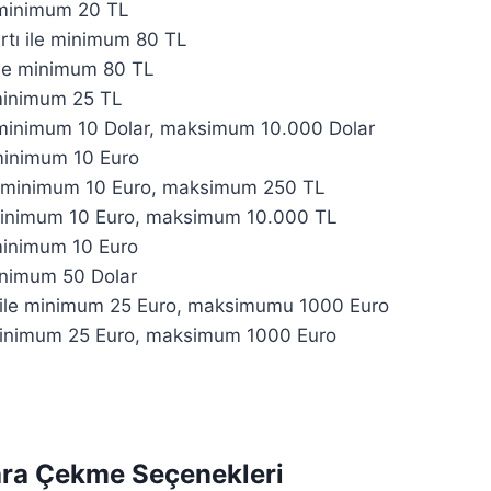
 minimum 20 TL
rtı ile minimum 80 TL
le minimum 80 TL
minimum 25 TL
 minimum 10 Dolar, maksimum 10.000 Dolar
minimum 10 Euro
e minimum 10 Euro, maksimum 250 TL
 minimum 10 Euro, maksimum 10.000 TL
minimum 10 Euro
inimum 50 Dolar
ile minimum 25 Euro, maksimumu 1000 Euro
 minimum 25 Euro, maksimum 1000 Euro
ara Çekme Seçenekleri