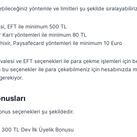
ileceğiniz yöntemle ve limitleri şu şekilde sıralayabiliriz
si, EFT ile minimum 500 TL
r Kart yöntemleri ile minimum 80 TL
hixir, Paysafecard yöntemleri ile minimum 10 Euro
alesi ve EFT seçenekleri ile para çekme işlemleri için be
n bu seçenekler ile para çekebilmeniz için hesabınızda
gerekiyor.
nusları
onus seçenekleri şu şekildedir.
e 300 TL Dev İlk Üyelik Bonusu