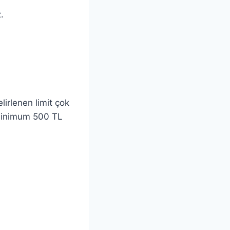
.
lirlenen limit çok
 minimum 500 TL